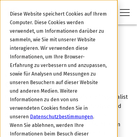
Diese Website speichert Cookies auf Ihrem
Computer. Diese Cookies werden
verwendet, um Informationen darüber zu
sammeln, wie Sie mit unserer Website
interagieren. Wir verwenden diese
Zurück zur Übersicht
Informationen, um Ihre Browser-
Erfahrung zu verbessern und anzupassen,
sowie für Analysen und Messungen zu
KREDITSPEZIALIST
Daniel Frehner
unseren Besuchern auf dieser Website
und anderen Medien. Weitere
Daniel bringt sein Know-how als Kreditspezialist
Informationen zu den von uns
bei swisspeers ein und ist für die Analyse und
verwendeten Cookies finden Sie in
Beurteilung eingehender Kreditprojekte
unseren
Datenschutzbestimmungen
.
zuständig. Er verfügt über einen Abschluss in
Wenn Sie ablehnen, werden Ihre
Betriebsökonomie und war zuvor in der
Informationen beim Besuch dieser