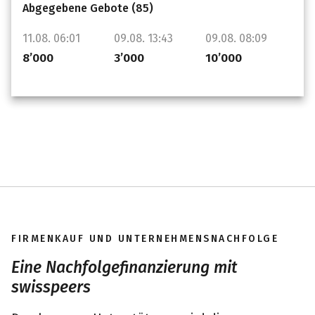
Abgegebene Gebote (
85
)
Slide 1 of 85
11.08. 06:01
09.08. 13:43
09.08. 08:09
09.
8’000
3’000
10’000
1’0
FIRMENKAUF UND UNTERNEHMENSNACHFOLGE
Eine Nachfolgefinanzierung mit
swisspeers