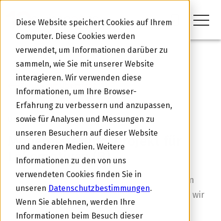
Diese Website speichert Cookies auf Ihrem
Computer. Diese Cookies werden
verwendet, um Informationen darüber zu
sammeln, wie Sie mit unserer Website
interagieren. Wir verwenden diese
Zurück zur Übersicht
Informationen, um Ihre Browser-
Erfahrung zu verbessern und anzupassen,
sowie für Analysen und Messungen zu
ÜBERNAHME
unseren Besuchern auf dieser Website
Modernisierungsprojekt für
und anderen Medien. Weitere
Lokomotiven (B)
Informationen zu den von uns
verwendeten Cookies finden Sie in
Wir nehmen fünf neue Tribrid Lokomotiven in
unseren
Datenschutzbestimmungen
.
Betrieb. Im Zuge der Anschaffung benötigen wir
Wenn Sie ablehnen, werden Ihre
zusätzliche Mittel.
Informationen beim Besuch dieser