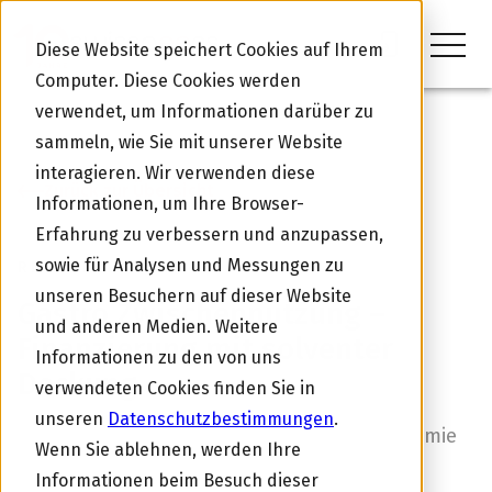
Diese Website speichert Cookies auf Ihrem
Computer. Diese Cookies werden
verwendet, um Informationen darüber zu
sammeln, wie Sie mit unserer Website
interagieren. Wir verwenden diese
Zurück zur Übersicht
Informationen, um Ihre Browser-
Erfahrung zu verbessern und anzupassen,
sowie für Analysen und Messungen zu
REFINANZIERUNG
unseren Besuchern auf dieser Website
Gastro Zwischennutzung –
und anderen Medien. Weitere
Finanzierung mit solventer
Informationen zu den von uns
Deckung
verwendeten Cookies finden Sie in
unseren
Datenschutzbestimmungen
.
Investition und Refinanzierung der Gastronomie
Wenn Sie ablehnen, werden Ihre
Zwischennutzung. Der Kredit wird mit einer
Informationen beim Besuch dieser