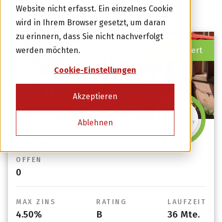
solventen Deckung besichert.
Website nicht erfasst. Ein einzelnes Cookie
wird in Ihrem Browser gesetzt, um daran
zu erinnern, dass Sie nicht nachverfolgt
Finanziert
werden möchten.
Cookie-Einstellungen
Akzeptieren
101%
Ablehnen
FINANZIERT
BETRAG
475’000
OFFEN
0
MAX ZINS
RATING
LAUFZEIT
4.50%
B
36 Mte.